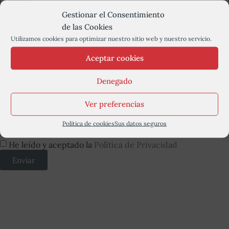
Gestionar el Consentimiento
de las Cookies
Utilizamos cookies para optimizar nuestro sitio web y nuestro servicio.
Aceptar cookies
Denegado
INFORMACIÓN BÁSICA SOBRE PROTECCIÓN DE DATOS:
Ver preferencias
Responsable del tratamiento: INTERPROFESIONAL DE D.O.
VITIVINÍCOLA DE MÉNTRIDA
Política de cookies
Sus datos seguros
Dirección del responsable: c/ Eras de San Francisco, 7 - 45500
Torrijos (Toledo)
He leído y aceptado la
Política de Privacidad
Finalidad: Sus datos serán usados para poder atender sus
Enviar
solicitudes y prestarle nuestros servicios.
Publicidad: Solo le enviaremos publicidad con su autorización
previa, que podrá facilitarnos mediante la casilla correspondiente
establecida al efecto.
Legitimación: Únicamente trataremos sus datos con su
consentimiento previo, que podrá facilitarnos mediante la casilla